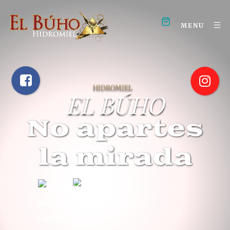
MENU
HIDROMIEL
EL BÚHO
No apartes
la mirada