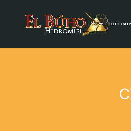
HIDROMI
C